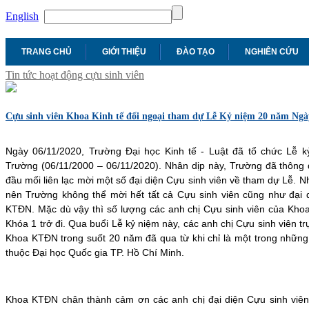
English
TRANG CHỦ
GIỚI THIỆU
ĐÀO TẠO
NGHIÊN CỨU
Tin tức hoạt động cựu sinh viên
Cựu sinh viên Khoa Kinh tế đối ngoại tham dự Lễ Kỷ niệm 20 năm Ngà
Ngày 06/11/2020, Trường Đại học Kinh tế - Luật đã tổ chức Lễ 
Trường (06/11/2000 – 06/11/2020). Nhân dịp này, Trường đã thông
đầu mối liên lạc mời một số đại diện Cựu sinh viên về tham dự Lễ. 
nên Trường không thể mời hết tất cả Cựu sinh viên cũng như đại 
KTĐN. Mặc dù vậy thì số lượng các anh chị Cựu sinh viên của Kh
Khóa 1 trở đi. Qua buổi Lễ kỷ niệm này, các anh chị Cựu sinh viên t
Khoa KTĐN trong suốt 20 năm đã qua từ khi chỉ là một trong những
thuộc Đại học Quốc gia TP. Hồ Chí Minh.
Khoa KTĐN chân thành cảm ơn các anh chị đại diện Cựu sinh viên