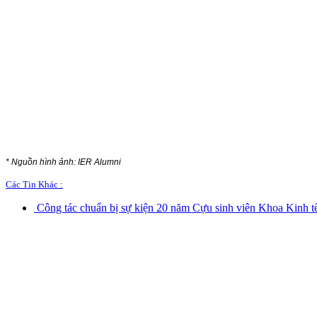
* Nguồn hình ảnh: IER Alumni
Các Tin Khác :
Công tác chuẩn bị sự kiện 20 năm Cựu sinh viên Khoa Kinh tế