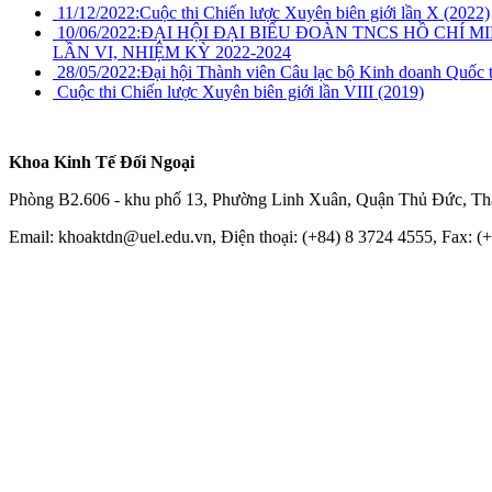
11/12/2022:
Cuộc thi Chiến lược Xuyên biên giới lần X (2022)
10/06/2022:
ĐẠI HỘI ĐẠI BIỂU ĐOÀN TNCS HỒ CHÍ M
LẦN VI, NHIỆM KỲ 2022-2024
28/05/2022:
Đại hội Thành viên Câu lạc bộ Kinh doanh Quốc t
Cuộc thi Chiến lược Xuyên biên giới lần VIII (2019)
Khoa Kinh Tế Đối Ngoại
Phòng B2.606 - khu phố 13, Phường Linh Xuân, Quận Thủ Đức, Th
Email: khoaktdn@uel.edu.vn, Điện thoại: (+84) 8 3724 4555, Fax: (